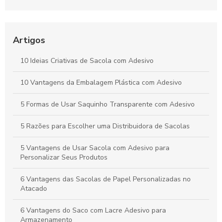
embalagens
Descubra as Vantagens das Sacolas Personalizadas
Plásticas para Seu Negócio
Artigos
Como Escolher Sacolas Personalizadas de Papel para seu
10 Ideias Criativas de Sacola com Adesivo
Negócio
10 Vantagens da Embalagem Plástica com Adesivo
Sacolas Personalizadas: Como Escolher e Transformar Sua
Marca
5 Formas de Usar Saquinho Transparente com Adesivo
5 Razões para Escolher uma Distribuidora de Sacolas
5 Vantagens de Usar Sacola com Adesivo para
Personalizar Seus Produtos
6 Vantagens das Sacolas de Papel Personalizadas no
Atacado
6 Vantagens do Saco com Lacre Adesivo para
Armazenamento