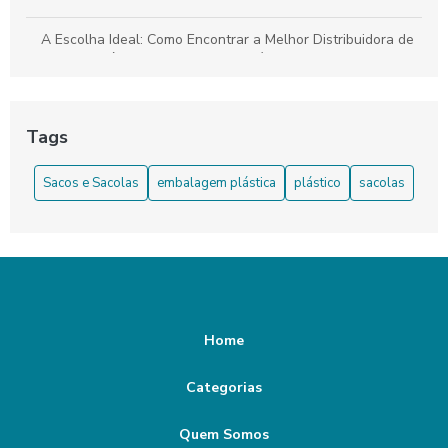
A Escolha Ideal: Como Encontrar a Melhor Distribuidora de
Sacolas Plásticas para o Seu Negócio
Aprenda como Escolher o Fabricante de Sacolas Plásticas
Tags
As Melhores Sacolas de Papel Personalizadas no Atacado:
A Solução Perfeita para a sua Empresa!
Sacos e Sacolas
embalagem plástica
plástico
sacolas
Benefícios da Sacola de Plástico
Benefícios do Saco Plástico para o Dia a Dia
Benefícios e Malefícios das Sacolas Plásticas
Home
Como a Indústria de Sacos Plásticos Está Evoluindo em um
Mundo Sustentável
Categorias
Como Escolher a Melhor Embalagem Saco Plástico para
Seu Produto
Quem Somos