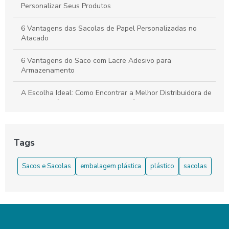
Personalizar Seus Produtos
6 Vantagens das Sacolas de Papel Personalizadas no
Atacado
6 Vantagens do Saco com Lacre Adesivo para
Armazenamento
A Escolha Ideal: Como Encontrar a Melhor Distribuidora de
Sacolas Plásticas para o Seu Negócio
Aprenda como Escolher o Fabricante de Sacolas Plásticas
Tags
As Melhores Sacolas de Papel Personalizadas no Atacado:
A Solução Perfeita para a sua Empresa!
Sacos e Sacolas
embalagem plástica
plástico
sacolas
Benefícios da Sacola de Plástico
Benefícios do Saco Plástico para o Dia a Dia
Benefícios e Malefícios das Sacolas Plásticas