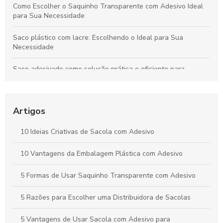
Como Escolher o Saquinho Transparente com Adesivo Ideal
para Sua Necessidade
Saco plástico com lacre: Escolhendo o Ideal para Sua
Necessidade
Saco adesivado como solução prática e eficiente para
embalagens
Descubra as Vantagens das Sacolas Personalizadas
Plásticas para Seu Negócio
Artigos
Como Escolher Sacolas Personalizadas de Papel para seu
10 Ideias Criativas de Sacola com Adesivo
Negócio
10 Vantagens da Embalagem Plástica com Adesivo
Sacolas Personalizadas: Como Escolher e Transformar Sua
Marca
5 Formas de Usar Saquinho Transparente com Adesivo
5 Razões para Escolher uma Distribuidora de Sacolas
5 Vantagens de Usar Sacola com Adesivo para