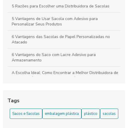
5 Razões para Escolher uma Distribuidora de Sacolas
5 Vantagens de Usar Sacola com Adesivo para
Personalizar Seus Produtos
6 Vantagens das Sacolas de Papel Personalizadas no
Atacado
6 Vantagens do Saco com Lacre Adesivo para
Armazenamento
A Escolha Ideal: Como Encontrar a Melhor Distribuidora de
Sacolas Plásticas para o Seu Negócio
Aprenda como Escolher o Fabricante de Sacolas Plásticas
Tags
As Melhores Sacolas de Papel Personalizadas no Atacado:
A Solução Perfeita para a sua Empresa!
Sacos e Sacolas
embalagem plástica
plástico
sacolas
Benefícios da Sacola de Plástico