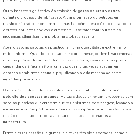
preocupações sobre a
sustentabilidade
da indústria a longo prazo.
Outro impacto significativo é a emissão de
gases de efeito estufa
durante o processo de fabricação. A transformação do petróleo em
plástico não só consome energia, mas também libera dióxido de carbono
e outros poluentes nocivos à atmosfera. Esse fator contribui para as
mudanças climáticas
, um problema global crescente.
Além disso, as sacolas de plástico têm uma
durabilidade extrema
no
meio ambiente. Quando descartadas incorretamente, podem levar centenas
de anos para se decompor. Durante esse período, essas sacolas podem
causar danos à fauna e flora, uma vez que muitas vezes acabam em
oceanos e ambientes naturais, prejudicando a vida marinha ao serem
ingeridas por animais.
O descarte inadequado de sacolas plásticas também contribui para a
poluição dos espaços urbanos
. Muitas cidades enfrentam problemas com
sacolas plásticas que entopem bueiros e sistemas de drenagem, levando a
enchentes e outros problemas urbanos. Isso representa um desafio para a
gestão de resíduos e pode aumentar os custos relacionados à
infraestrutura.
Frente a esses desafios, algumas iniciativas têm sido adotadas, como a