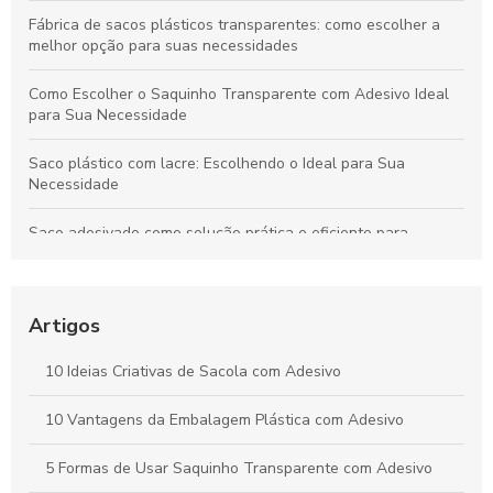
Fábrica de sacos plásticos transparentes: como escolher a
melhor opção para suas necessidades
Como Escolher o Saquinho Transparente com Adesivo Ideal
para Sua Necessidade
Saco plástico com lacre: Escolhendo o Ideal para Sua
Necessidade
Saco adesivado como solução prática e eficiente para
embalagens
Descubra as Vantagens das Sacolas Personalizadas
Plásticas para Seu Negócio
Artigos
Como Escolher Sacolas Personalizadas de Papel para seu
10 Ideias Criativas de Sacola com Adesivo
Negócio
10 Vantagens da Embalagem Plástica com Adesivo
Sacolas Personalizadas: Como Escolher e Transformar Sua
Marca
5 Formas de Usar Saquinho Transparente com Adesivo