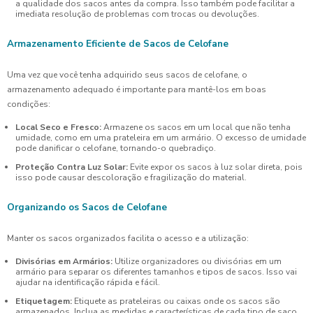
a qualidade dos sacos antes da compra. Isso também pode facilitar a
imediata resolução de problemas com trocas ou devoluções.
Armazenamento Eficiente de Sacos de Celofane
Uma vez que você tenha adquirido seus sacos de celofane, o
armazenamento adequado é importante para mantê-los em boas
condições:
Local Seco e Fresco:
Armazene os sacos em um local que não tenha
umidade, como em uma prateleira em um armário. O excesso de umidade
pode danificar o celofane, tornando-o quebradiço.
Proteção Contra Luz Solar:
Evite expor os sacos à luz solar direta, pois
isso pode causar descoloração e fragilização do material.
Organizando os Sacos de Celofane
Manter os sacos organizados facilita o acesso e a utilização:
Divisórias em Armários:
Utilize organizadores ou divisórias em um
armário para separar os diferentes tamanhos e tipos de sacos. Isso vai
ajudar na identificação rápida e fácil.
Etiquetagem:
Etiquete as prateleiras ou caixas onde os sacos são
armazenados. Inclua as medidas e características de cada tipo de saco