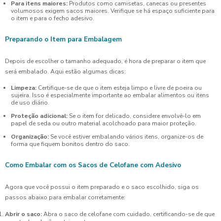
Para itens maiores:
Produtos como camisetas, canecas ou presentes
volumosos exigem sacos maiores. Verifique se há espaço suficiente para
o item e para o fecho adesivo.
Preparando o Item para Embalagem
Depois de escolher o tamanho adequado, é hora de preparar o item que
será embalado. Aqui estão algumas dicas:
Limpeza:
Certifique-se de que o item esteja limpo e livre de poeira ou
sujeira. Isso é especialmente importante ao embalar alimentos ou itens
de uso diário.
Proteção adicional:
Se o item for delicado, considere envolvê-lo em
papel de seda ou outro material acolchoado para maior proteção.
Organização:
Se você estiver embalando vários itens, organize-os de
forma que fiquem bonitos dentro do saco.
Como Embalar com os Sacos de Celofane com Adesivo
Agora que você possui o item preparado e o saco escolhido, siga os
passos abaixo para embalar corretamente:
Abrir o saco:
Abra o saco de celofane com cuidado, certificando-se de que