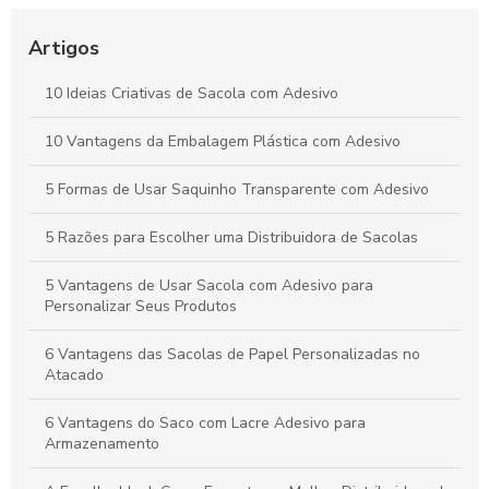
Descubra as Vantagens das Sacolas Personalizadas
Plásticas para Seu Negócio
Artigos
Como Escolher Sacolas Personalizadas de Papel para seu
10 Ideias Criativas de Sacola com Adesivo
Negócio
10 Vantagens da Embalagem Plástica com Adesivo
Sacolas Personalizadas: Como Escolher e Transformar Sua
Marca
5 Formas de Usar Saquinho Transparente com Adesivo
5 Razões para Escolher uma Distribuidora de Sacolas
5 Vantagens de Usar Sacola com Adesivo para
Personalizar Seus Produtos
6 Vantagens das Sacolas de Papel Personalizadas no
Atacado
6 Vantagens do Saco com Lacre Adesivo para
Armazenamento