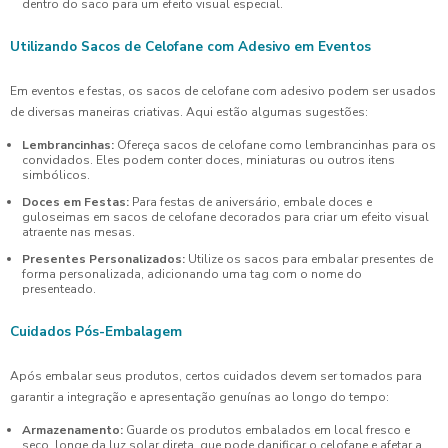
dentro do saco para um efeito visual especial.
Utilizando Sacos de Celofane com Adesivo em Eventos
Em eventos e festas, os sacos de celofane com adesivo podem ser usados
de diversas maneiras criativas. Aqui estão algumas sugestões:
Lembrancinhas:
Ofereça sacos de celofane como lembrancinhas para os
convidados. Eles podem conter doces, miniaturas ou outros itens
simbólicos.
Doces em Festas:
Para festas de aniversário, embale doces e
guloseimas em sacos de celofane decorados para criar um efeito visual
atraente nas mesas.
Presentes Personalizados:
Utilize os sacos para embalar presentes de
forma personalizada, adicionando uma tag com o nome do
presenteado.
Cuidados Pós-Embalagem
Após embalar seus produtos, certos cuidados devem ser tomados para
garantir a integração e apresentação genuínas ao longo do tempo:
Armazenamento:
Guarde os produtos embalados em local fresco e
seco, longe da luz solar direta, que pode danificar o celofane e afetar a