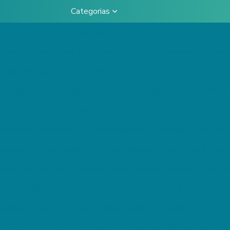
Categorias
Sacolas
sticas Personalizadas em Atacado
Comprar sacolas plásticas 
mpre Sacolas Plásticas Direto da Fábrica e Economize
ásticas Personalizadas no Atacado: A Solução para a sua Marca
Artigos
 Sacola com Adesivo
10 Vantagens da Embalagem Plástica 
ransparente com Adesivo
5 Razões para Escolher uma Distri
s de Usar Sacola com Adesivo para Personalizar Seus Produtos
ntagens das Sacolas de Papel Personalizadas no Atacado
ntagens do Saco com Lacre Adesivo para Armazenamento
 Encontrar a Melhor Distribuidora de Sacolas Plásticas para o 