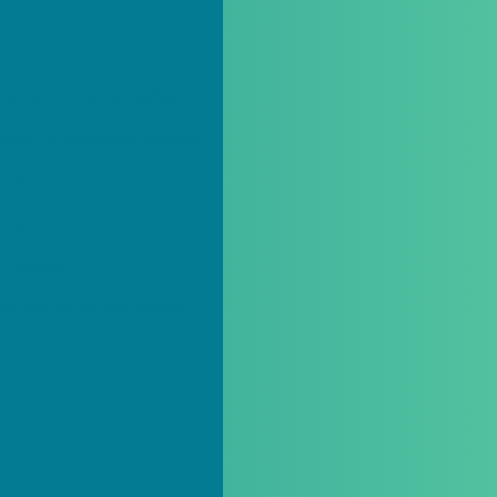
lher as melhores opções
scolher as melhores opções
 dia
r qualidade
u negócio
da fábrica: as vantagens
s