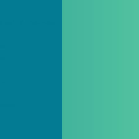
do que Você Precisa Saber
ade
ade
gócio
bilidade