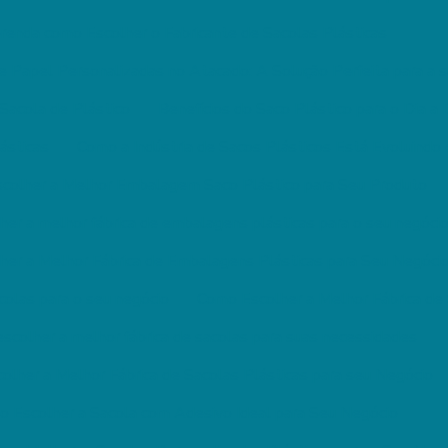
renda como Escolher o Fabricante de Sacolas Plásticas
 Papel Personalizadas no Atacado: A Solução Perfeita para a 
 Sacola de Plástico
Benefícios do Saco Plástico para o Dia a 
ásticas
Como a Indústria de Sacos Plásticos Está Evoluind
colher a Melhor Embalagem Saco Plástico para Seu Produto
er a melhor fábrica de embalagens plásticas para o seu negóci
er a Melhor Fábrica de Embalagens Plásticas para Seu Negóci
colas para o seu negócio
Como Escolher a Melhor Fábrica de
scolher a melhor fábrica de sacolas para suas necessidades
olher a Melhor Fábrica de Sacolas Plásticas para seu Negócio
 Escolher a Sacola com Adesivo Ideal para Seu Negócio