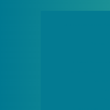
Benefícios das Sacolas Plá
Co
Sacolas Pl
10 Ideias Criativas de
5 Formas de Usar Saquinho T
5 Vantagen
6 Va
6 Va
A Escolha Ideal: Como