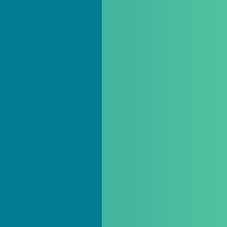
gócio
a Proteção e Praticidade
u negócio
e
ico: Vantagens e Tipos
cio
egócio
 7 Vantagens Imperdíveis
Plásticas de Qualidade
co
cio