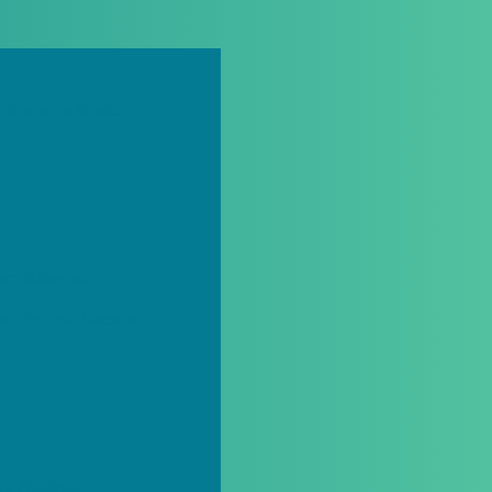
direto da fábrica
com Adesivo
buidora de Sacolas
Seu Negócio