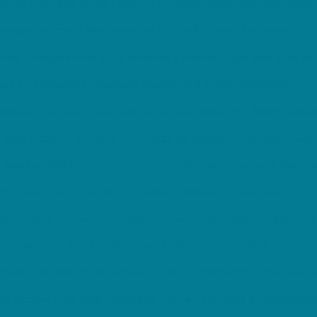
acolas Plásticas: Como Escolher a Melhor Opção para Seu Negóc
 de sacolas: como escolher a melhor opção para o seu negócio
ticos transparentes: como escolher a melhor opção para suas n
ca de Embalagens Plásticas: Qualidade e Sustentabilidade
Sacolas Plásticas: O Guia Completo para Escolher a Melhor Opçã
s para Escolher a Melhor
Fábrica de sacolas: Qualidade e Sus
e Sacolas Plásticas: Como Escolher o Melhor Processo e Materia
 Plásticas: Como Escolher o Melhor Processo e Materiais para s
de Sacolas Plásticas: Processos e Sustentabilidade na Indústria
abricantes de Sacolas Plásticas: 7 Dicas para Escolher
colas plásticas: como escolher o melhor fornecedor para o seu 
de Sacolas Plásticas: Qualidade, Sustentabilidade e Versatilida