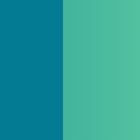
ócio
des
s
dades
dade
ente