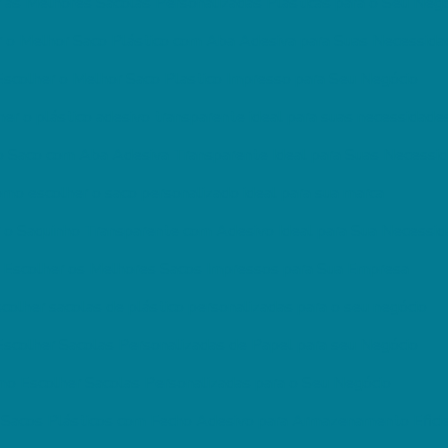
 as Melhores Sacolas Personalizadas Plásticas para o Seu Neg
 o Melhor Saco Plástico com Aba Adesiva para Suas Necessida
scolher o Melhor Saco Plastico Impresso para Seu Negócio
er o plástico adesivo transparente ideal para suas necessidade
o Saco com Aba Adesiva Transparente Ideal para Suas Necessi
mo escolher o saco personalizado ideal para sua marca
 o Saquinho Transparente com Adesivo Ideal para Sua Necessi
Escolher os Melhores Sacos Impressos para Sua Empresa
olher sacolas de plástico personalizadas para o seu negócio
scolher Sacolas Personalizadas de Papel para seu Negócio
o Escolher Sacolas Personalizadas para o Seu Negócio
Sacos Plásticos com Fecho Adesivo para Armazenamento Efici