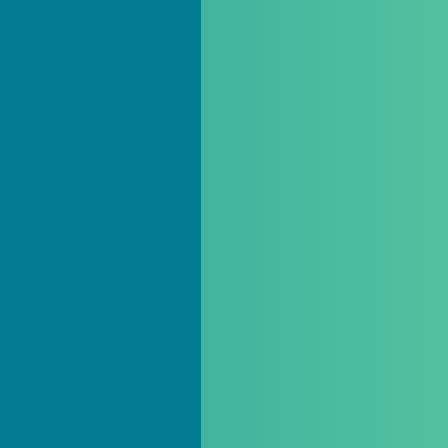
io
ecessidades
o
tentabilidade
is
ua Produção
negócio
de