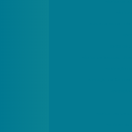
Fábrica de S
Fábrica
Fábrica de sacos plás
Fábri
Fábrica de 
Fábrica de Sacolas: Dica
Fabricação d
Fabricação de Sacolas
Fabricação 
F
Fabricantes de sa
Fabricantes 