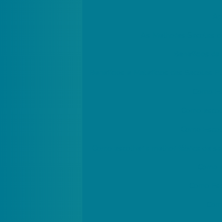
Ap
As Melhores Sacolas de
Benefícios da
Benefícios e Malefícios das Sacolas Pl
Como Es
Como escolh
Como Escolh
Como escolher a melhor fábrica de sa
Como e
Como Esc
Como