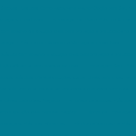
e Sacolas Plásticas: Como Escolher a Melhor Opção para Seu Ne
Vantagens Imperdíveis
Embalagem em Saco Plástico Aumenta 
om adesivo é a solução ideal para proteção e praticidade no se
alagem Plástica com Adesivo: 5 Vantagens Imperdíveis
lástica com adesivo: a solução ideal para proteção e praticidad
ução eficiente para diversos setores
Embalagem Saco Plást
colas plásticas oferece soluções sustentáveis para o seu negó
as plásticas que une sustentabilidade e qualidade para o seu n
entáveis para o Seu Negócio
Empresa de Sacolas Plásticas:
omo a solução ideal para seu negócio
Fábrica de Embalagens 
mbalagens Plásticas Eficientes
Fábrica de Sacolas de Plásti
colas de Plástico: Como Escolher a Melhor Opção para Seu Negó