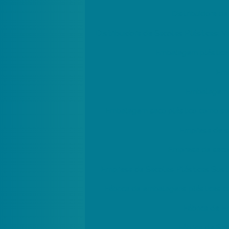
Distribuidora d
Distribuidora de Sacolas Plásticas: 
Embalagem plástica c
Emb
Embalagem p
Embalagem saco plástico como sol
Empresa de sa
Empresa de sacol
Empresa de Sacolas Plásticas Sust
Fábrica de embalagens plásticas c
Fábrica de E
Fábrica de Sa