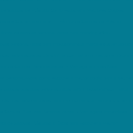
a de Sacolas de Plástico: Como Escolher a Melhores Opções
idade e Sustentabilidade
Fábrica de Sacolas de Plástico: Tu
Fábrica de sacolas personalizadas para branding eficaz
colas personalizadas para impulsionar sua marca e sustentabilid
colas personalizadas transforma sua marca com estilo e praticid
rica de Sacolas Personalizadas: 5 Vantagens Imperdíveis
las personalizadas: como escolher a melhor opção para o seu ne
de sacolas plásticas personalizadas para impulsionar sua marca
 plásticas personalizadas para impulsionar sua marca e sustenta
de Sacolas Plásticas Personalizadas: 7 Vantagens Imperdíveis
rica de Sacolas Plásticas: 5 Dicas para Escolher a Melhor