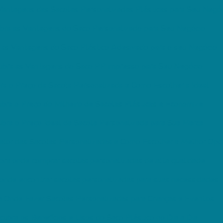
Vantagens das Sacolas Personalizadas Plásticas para Seu Negó
bra as Vantagens do Saco Personalizado para Seu Negócio
as Vantagens do Saco Plástico Adesivado para o seu Negócio
bra as Vantagens do Saco PP impresso para Seu Negócio
a o Preço da Sacola Personalizada e Como Escolher a Ideal
bra o Preço do Milheiro de Sacolas Plásticas e Economize
bra o Preço Ideal da Sacola Personalizada para Sua Marca
alor das Sacolas Personalizadas e Como Escolher a Melhor Opç
ra onde comprar sacolas personalizadas de alta qualidade
onde encontrar sacolas personalizadas para suas necessidades
 Onde Fazer Sacolas Personalizadas para Crianças e Eventos
ubra os Benefícios e Usos do Saco Plástico no Dia a Dia