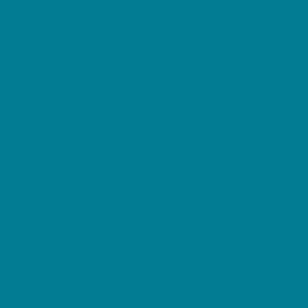
colher Sacos Plásticos para Embalagem de Forma Eficiente
olher Sacos Plásticos Transparentes para Suas Necessidades
cial para o seu dia a dia e o meio ambiente, descubra como esco
l para o seu dia a dia e para o meio ambiente, descubra como e
s plásticas é uma escolha prática e sustentável para o seu dia a
cas direto da fábrica é a melhor opção para economizar e garanti
sticas direto da fábrica garante economia e qualidade para o se
completo para suas compras
Comprar sacolas plásticas direto 
s vantagens das Sacolas de Papel Personalizadas no Atacado
s Sacolas Plasticas Personalizadas que Encantam Seus Cliente
ubra as Vantagens das Sacolas Personalizadas de Papel
 as Vantagens das Sacolas Personalizadas para Seu Negócio