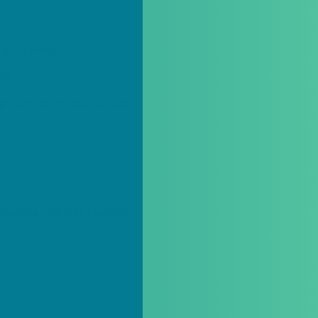
sua Empresa!
Dia
o em um Mundo Sustentável
o
o
 Sacolas para Seu Negócio