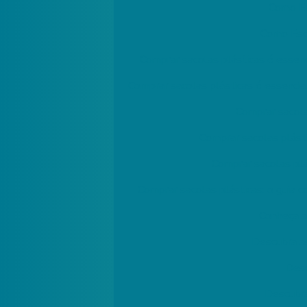
Como Es
Como Esc
Comprar sacolas plásticas é essen
Comprar sacolas plásticas é essencia
Comprar sacola
Comprar sacolas plásti
Comprar sacolas plá
Comprar sacolas plásticas: o guia 
Conheça a
Descubra a
Desc
Descubra