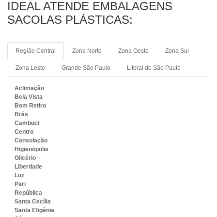
IDEAL ATENDE EMBALAGENS
SACOLAS PLÁSTICAS:
Região Central
Zona Norte
Zona Oeste
Zona Sul
Zona Leste
Grande São Paulo
Litoral de São Paulo
Aclimação
Bela Vista
Bom Retiro
Brás
Cambuci
Centro
Consolação
Higienópolis
Glicério
Liberdade
Luz
Pari
República
Santa Cecília
Santa Efigênia