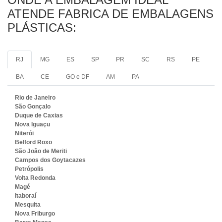
ATENDE FABRICA DE EMBALAGENS
PLÁSTICAS:
RJ
MG
ES
SP
PR
SC
RS
PE
BA
CE
GO e DF
AM
PA
Rio de Janeiro
São Gonçalo
Duque de Caxias
Nova Iguaçu
Niterói
Belford Roxo
São João de Meriti
Campos dos Goytacazes
Petrópolis
Volta Redonda
Magé
Itaboraí
Mesquita
Nova Friburgo