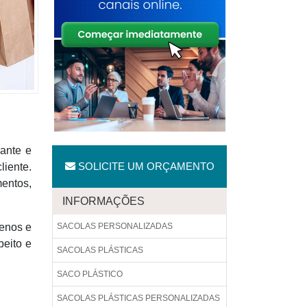
cante e
SOLICITE UM ORÇAMENTO
liente.
mentos,
INFORMAÇÕES
enos e
SACOLAS PERSONALIZADAS
peito e
SACOLAS PLÁSTICAS
SACO PLÁSTICO
SACOLAS PLÁSTICAS PERSONALIZADAS