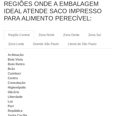
REGIÕES ONDE A EMBALAGEM
IDEAL ATENDE SACO IMPRESSO
PARA ALIMENTO PERECÍVEL:
Região Central
Zona Norte
Zona Oeste
Zona Sul
Zona Leste
Grande São Paulo
Litoral de São Paulo
Aclimação
Bela Vista
Bom Retiro
Brás
Cambuci
Centro
Consolação
Higienópolis
Glicério
Liberdade
Luz
Pari
República
Santa Cecília