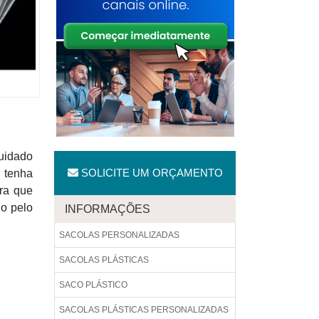
uidado
SOLICITE UM ORÇAMENTO
e tenha
ara que
o pelo
INFORMAÇÕES
SACOLAS PERSONALIZADAS
SACOLAS PLÁSTICAS
SACO PLÁSTICO
SACOLAS PLÁSTICAS PERSONALIZADAS