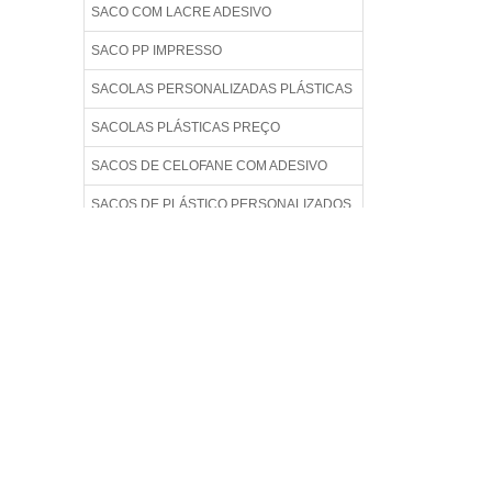
SACO COM LACRE ADESIVO
SACO PP IMPRESSO
SACOLAS PERSONALIZADAS PLÁSTICAS
SACOLAS PLÁSTICAS PREÇO
SACOS DE CELOFANE COM ADESIVO
SACOS DE PLÁSTICO PERSONALIZADOS
SACOS PLÁSTICOS COM FECHO
ADESIVO
SACOS PLÁSTICOS LIXO
SAQUINHO DE PLÁSTICO COM ADESIVO
COMPRAR SACOLAS PLÁSTICAS
PERSONALIZADAS
ENVELOPE PLÁSTICO COM ADESIVO
FABRICA DE SACOS PLÁSTICOS