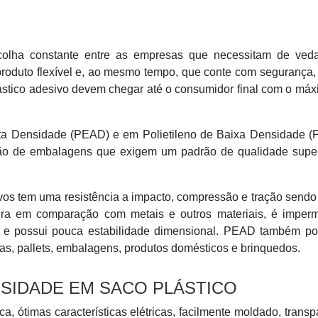
colha constante entre as empresas que necessitam de ved
oduto flexível e, ao mesmo tempo, que conte com segurança,
ástico adesivo devem chegar até o consumidor final com o má
Alta Densidade (PEAD) e em Polietileno de Baixa Densidade 
ação de embalagens que exigem um padrão de qualidade super
s tem uma resistência a impacto, compressão e tração sendo 
ura em comparação com metais e outros materiais, é imperm
ico e possui pouca estabilidade dimensional. PEAD também p
as, pallets, embalagens, produtos domésticos e brinquedos.
NSIDADE EM SACO PLÁSTICO
, ótimas características elétricas, facilmente moldado, transp