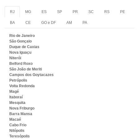
RJ
MG
ES
SP
PR
SC
RS
PE
BA
CE
GO e DF
AM
PA
Rio de Janeiro
São Gonçalo
Duque de Caxias
Nova Iguaçu
Niterói
Belford Roxo
São João de Meriti
Campos dos Goytacazes
Petrópolis
Volta Redonda
Magé
Itaboraí
Mesquita
Nova Friburgo
Barra Mansa
Macaé
Cabo Frio
Nilópolis
Teresópolis