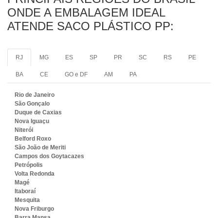
ONDE A EMBALAGEM IDEAL
ATENDE SACO PLÁSTICO PP:
RJ
MG
ES
SP
PR
SC
RS
PE
BA
CE
GO e DF
AM
PA
Rio de Janeiro
São Gonçalo
Duque de Caxias
Nova Iguaçu
Niterói
Belford Roxo
São João de Meriti
Campos dos Goytacazes
Petrópolis
Volta Redonda
Magé
Itaboraí
Mesquita
Nova Friburgo
Barra Mansa